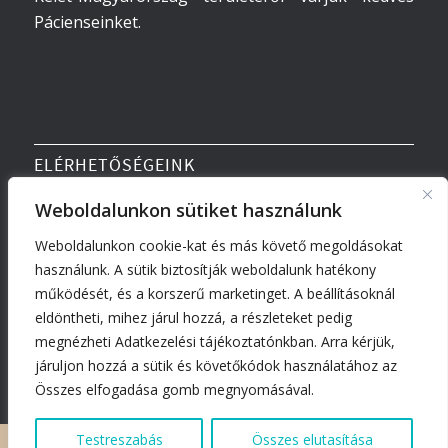
Pácienseinket.
ELÉRHETŐSÉGEINK
Weboldalunkon sütiket használunk
Tel:
+36 30 073 7349
Weboldalunkon cookie-kat és más követő megoldásokat
Email:
debrecen@turbohair.hu
használunk. A sütik biztosítják weboldalunk hatékony
Cím:
4026 Debrecen, Hunyadi János utca 22.
működését, és a korszerű marketinget. A beállításoknál
(bejárat a Medicover mellett)
eldöntheti, mihez járul hozzá, a részleteket pedig
megnézheti Adatkezelési tájékoztatónkban. Arra kérjük,
járuljon hozzá a sütik és követőkódok használatához az
Összes elfogadása gomb megnyomásával.
Testreszabás
Összes elutasítása