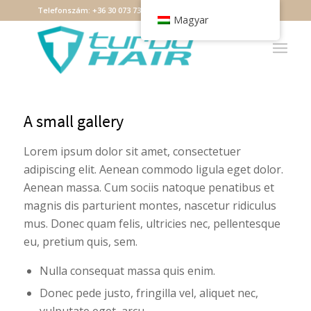
Telefonszám:
+36 30 073 7349
Email:
debrecen@turbohair.hu
Magyar
A small gallery
Lorem ipsum dolor sit amet, consectetuer
adipiscing elit. Aenean commodo ligula eget dolor.
Aenean massa. Cum sociis natoque penatibus et
magnis dis parturient montes, nascetur ridiculus
mus. Donec quam felis, ultricies nec, pellentesque
eu, pretium quis, sem.
Nulla consequat massa quis enim.
Donec pede justo, fringilla vel, aliquet nec,