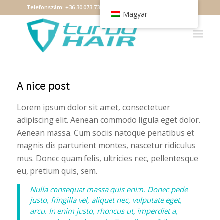
Telefonszám:
+36 30 073 7349
Email:
debrecen@turbohair.hu
Magyar
A nice post
Lorem ipsum dolor sit amet, consectetuer
adipiscing elit. Aenean commodo ligula eget dolor.
Aenean massa. Cum sociis natoque penatibus et
magnis dis parturient montes, nascetur ridiculus
mus. Donec quam felis, ultricies nec, pellentesque
eu, pretium quis, sem.
Nulla consequat massa quis enim. Donec pede
justo, fringilla vel, aliquet nec, vulputate eget,
arcu. In enim justo, rhoncus ut, imperdiet a,