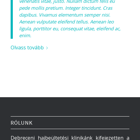
venenatis vitae, justo. Nullam dictum felis eu
pede mollis pretium. Integer tincidunt. Cras
dapibus. Vivamus elementum semper nisi.
Aenean vulputate eleifend tellus. Aenean leo
ligula, porttitor eu, consequat vitae, eleifend ac,
enim.
Olvass tovább
RÓLUNK
Debreceni hajbeültetési klinikánk kifejezetten a