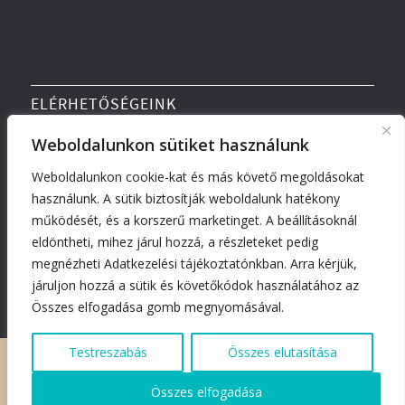
ELÉRHETŐSÉGEINK
Weboldalunkon sütiket használunk
Tel:
+36 30 073 7349
Weboldalunkon cookie-kat és más követő megoldásokat
Email:
debrecen@turbohair.hu
használunk. A sütik biztosítják weboldalunk hatékony
Cím:
4026 Debrecen, Hunyadi János utca 22.
működését, és a korszerű marketinget. A beállításoknál
(bejárat a Medicover mellett)
eldöntheti, mihez járul hozzá, a részleteket pedig
megnézheti Adatkezelési tájékoztatónkban. Arra kérjük,
járuljon hozzá a sütik és követőkódok használatához az
Összes elfogadása gomb megnyomásával.
Testreszabás
Összes elutasítása
@Minden jog fenntartva 2026 - TURBOHAIR hajbeültetés Debrecen,
hajgyógyászat Debrecen, hajtetoválás Debrecen
Összes elfogadása