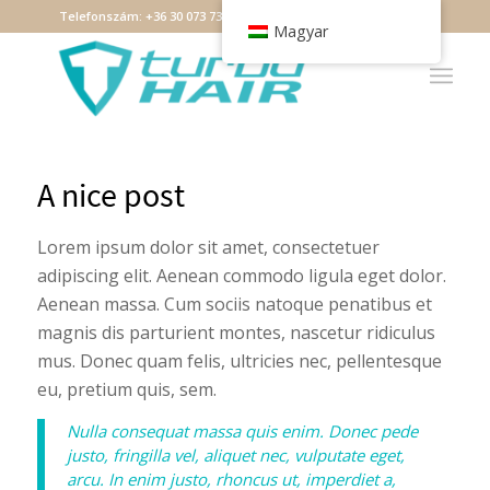
Telefonszám:
+36 30 073 7349
Email:
debrecen@turbohair.hu
Magyar
A nice post
Lorem ipsum dolor sit amet, consectetuer
adipiscing elit. Aenean commodo ligula eget dolor.
Aenean massa. Cum sociis natoque penatibus et
magnis dis parturient montes, nascetur ridiculus
mus. Donec quam felis, ultricies nec, pellentesque
eu, pretium quis, sem.
Nulla consequat massa quis enim. Donec pede
justo, fringilla vel, aliquet nec, vulputate eget,
arcu. In enim justo, rhoncus ut, imperdiet a,