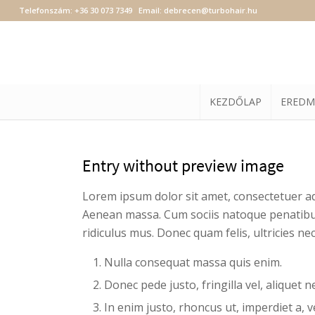
Telefonszám:
+36 30 073 7349
Email:
debrecen@turbohair.hu
KEZDŐLAP
EREDM
Entry without preview image
Lorem ipsum dolor sit amet, consectetuer ad
Aenean massa. Cum sociis natoque penatibu
ridiculus mus. Donec quam felis, ultricies ne
Nulla consequat massa quis enim.
Donec pede justo, fringilla vel, aliquet n
In enim justo, rhoncus ut, imperdiet a, v