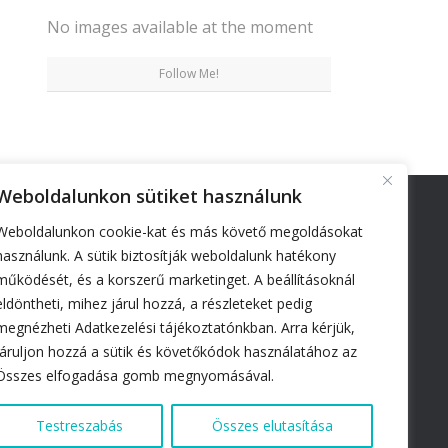
No images available at the moment
Follow Me!
Weboldalunkon sütiket használunk
Weboldalunkon cookie-kat és más követő megoldásokat
ELÉRHETŐSÉGEINK
használunk. A sütik biztosítják weboldalunk hatékony
működését, és a korszerű marketinget. A beállításoknál
Tel:
+36 30 073 7349
eldöntheti, mihez járul hozzá, a részleteket pedig
megnézheti Adatkezelési tájékoztatónkban. Arra kérjük,
Email:
debrecen@turbohair.hu
járuljon hozzá a sütik és követőkódok használatához az
Összes elfogadása gomb megnyomásával.
Cím:
4026 Debrecen, Hunyadi János utca 22.
(bejárat a Medicover mellett)
Testreszabás
Összes elutasítása