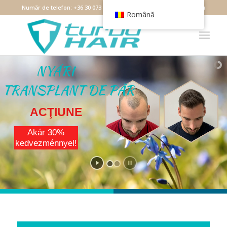
Număr de telefon:
+36 30 073 7349
Email:
debrecen@turbohair.hu
Română
NYÁRI
TRANSPLANT DE PĂR
ACŢIUNE
Akár 30%
kedvezménnyel!