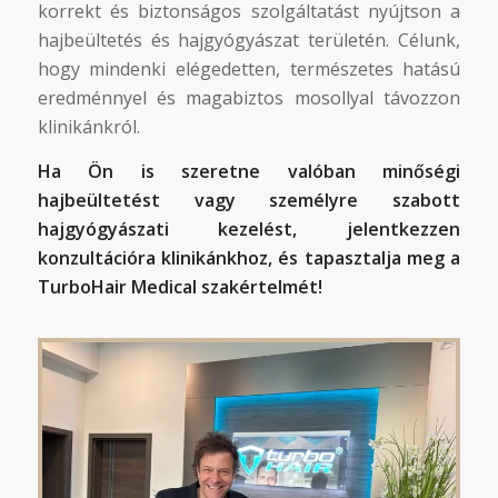
korrekt és biztonságos szolgáltatást nyújtson a
hajbeültetés és hajgyógyászat területén. Célunk,
hogy mindenki elégedetten, természetes hatású
eredménnyel és magabiztos mosollyal távozzon
klinikánkról.
Ha Ön is szeretne valóban minőségi
hajbeültetést vagy személyre szabott
hajgyógyászati kezelést, jelentkezzen
konzultációra klinikánkhoz, és tapasztalja meg a
TurboHair Medical szakértelmét!