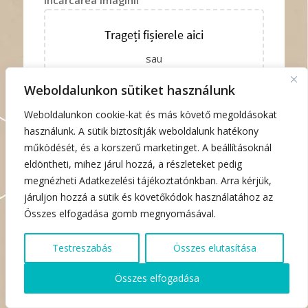
Încărcarea imaginii
Trageți fișierele aici
sau
Răsfoiește
0
of 5
Weboldalunkon sütiket használunk
Weboldalunkon cookie-kat és más követő megoldásokat
Mesaj*
használunk. A sütik biztosítják weboldalunk hatékony
működését, és a korszerű marketinget. A beállításoknál
eldöntheti, mihez járul hozzá, a részleteket pedig
megnézheti Adatkezelési tájékoztatónkban. Arra kérjük,
járuljon hozzá a sütik és követőkódok használatához az
Összes elfogadása gomb megnyomásával.
Testreszabás
Összes elutasítása
Összes elfogadása