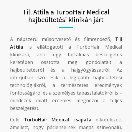
Till Attila a TurboHair Medical
hajbeültetési klinikán járt
A népszerű műsorvezető és filmrendező,
Till
Attila
is ellátogatott a TurboHair Medical
klinikára, ahol egy tartalmas beszélgetés
keretében osztotta meg gondolatait a
hajbeültetésről és a hajgyógyászatról. Az
interjúban szó esik a legújabb hajbeültetési
technológiákról, a természetes eredmények
fontosságáról és a személyes tapasztalatokról is –
mindezek miatt érdemes megnézni a teljes
beszélgetést.
Cele
TurboHair Medical csapata
elkötelezett
amellett, hogy pácienseinek magas színvonalú,