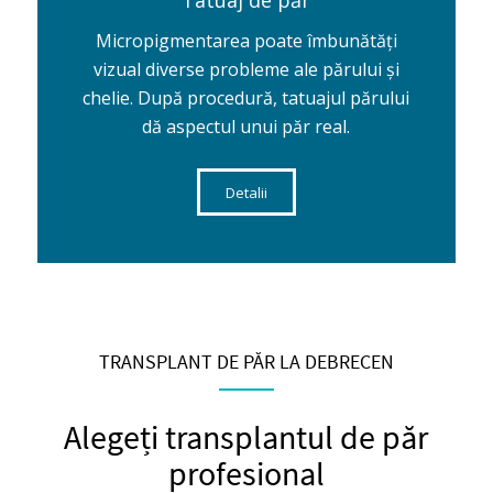
Tatuaj de păr
Micropigmentarea poate îmbunătăți
vizual diverse probleme ale părului și
chelie. După procedură, tatuajul părului
dă aspectul unui păr real.
Detalii
TRANSPLANT DE PĂR LA DEBRECEN
Alegeți transplantul de păr
profesional