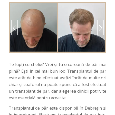
or
Urmatorul
Te lupți cu chelie? Vrei și tu o coroană de păr mai
plină? Ești în cel mai bun loc! Transplantul de păr
este atât de bine efectuat astăzi încât de multe ori
chiar și coaforul nu poate spune că a fost efectuat
un transplant de păr, dar alegerea clinicii potrivite
este esențială pentru aceasta:
Transplantul de păr este disponibil în Debrețin și
în împrejurimi. Efectuam transplantul de par intr-