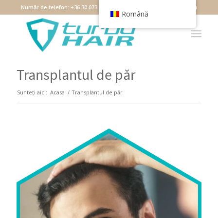
Număr de telefon:
+36 30 073 7349
Email:
debrecen@turbohair.hu
Română
Transplantul de păr
Sunteți aici:
Acasa
/
Transplantul de păr