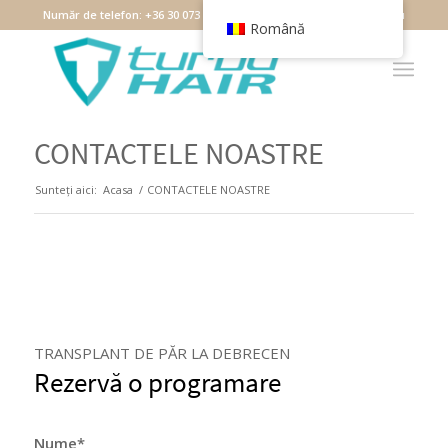
Număr de telefon:
+36 30 073 7349
Email:
debrecen@turbohair.hu
Română
CONTACTELE NOASTRE
Sunteți aici:
Acasa
/
CONTACTELE NOASTRE
TRANSPLANT DE PĂR LA DEBRECEN
Rezervă o programare
Nume*