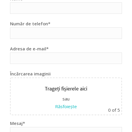
Număr de telefon*
Adresa de e-mail*
Încărcarea imaginii
Trageți fișierele aici
sau
Răsfoiește
0
of 5
Mesaj*